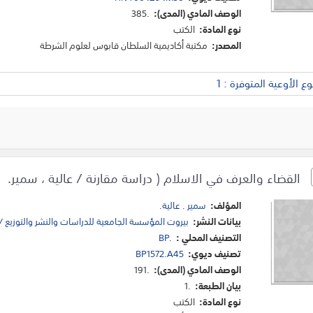
الوصف المادي (المدى):
385.
نوع المادة:
الكتب
المصدر:
مكتبة أكاديمية السلطان قابوس لعلوم الشرطة
 الأوعية المتوفرة : 1
القضاء والعرف في الاسلام ( دراسة مقارنة / عالية ، سمير.
المؤلف:
سمير . عالية.
بيانات النشر:
بيروت المؤسسة الجامعية للدراسات والنشر والتوزيع /
التصنيف المحلي :
BP.
تصنيف ديوي:
BP1572.A45
الوصف المادي (المدى):
191.
بيان الطبعة:
1.
نوع المادة:
الكتب