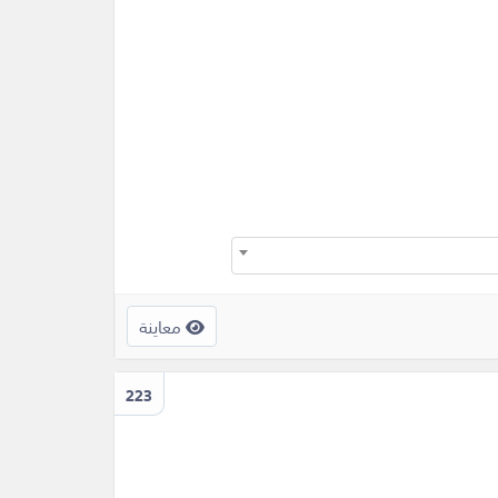
معاينة
223