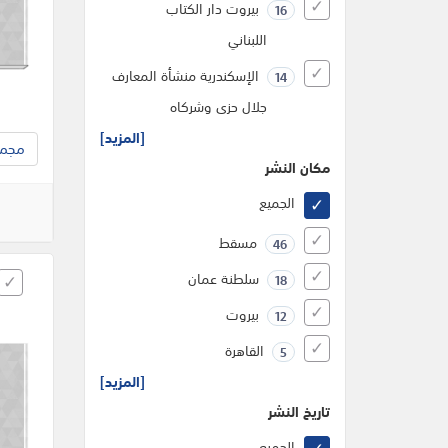
بيروت دار الكتاب
16
اللبناني
الإسكندرية منشأة المعارف
14
جلال حزى وشركاه
[المزيد]
مجموع
مكان النشر
الجميع
مسقط
46
سلطنة عمان
18
بيروت
12
القاهرة
5
[المزيد]
تاريخ النشر
الجميع