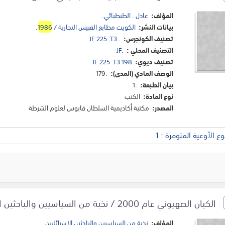
المؤلف:
عادل . الطبطبائي.
بيانات النشر:
الكويت مطابع القبيس التجارية /
1986
.
تصنيف الكونجرس:
JF 225 .T3 .
التصنيف المحلي :
JF.
تصنيف ديوي:
JF 225 .T3 198
الوصف المادي (المدى):
179.
بيان الطبعة:
1.
نوع المادة:
الكتب
المصدر:
مكتبة أكاديمية السلطان قابوس لعلوم الشرطة
 الأوعية المتوفرة : 1
الكيان الصهيوني عام 2000 / نخبة من السياسيين والباحثين الإسرائليين.
المؤلف:
نخبة من السياسيين والباحثين الإسرائليين.