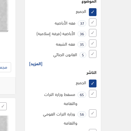
الموضوع
الجميع
فقه الأباضية
37
الأباضية (فرقة إسلامية)
36
فقه الشيعة
35
القانون الجنائي
5
[المزيد]
مجموع
الناشر
الجميع
مسقط وزارة التراث
65
والثقافة
وزارة التراث القومي
56
والثقافة