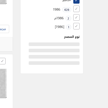
1986
428
1986م
2
[1986]
1
مجموع
نوع المصدر