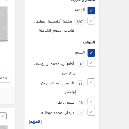
الجميع
مكتبة أكاديمية السلطان
607
قابوس لعلوم الشرطة
المؤلف
الجميع
أطفيش، محمد بن يوسف
37
بن عيسى
مجموع
الثميني، عبد العزيز بن
35
إبراهيم
حسين ، طه
16
عبيدان، محمد عبدالله
15
[المزيد]