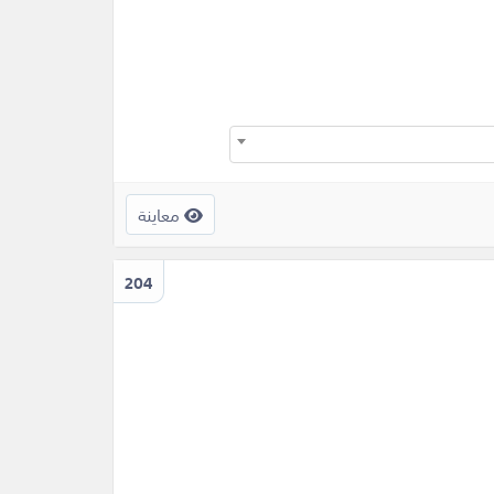
معاينة
204