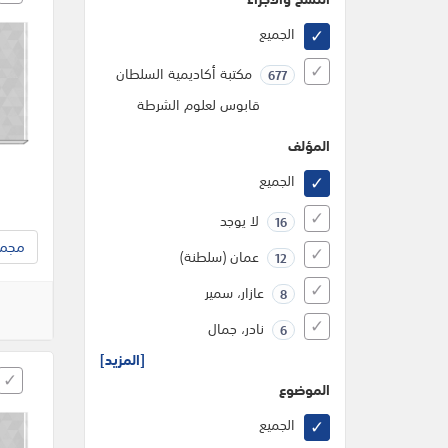
الجميع
مكتبة أكاديمية السلطان
677
قابوس لعلوم الشرطة
المؤلف
الجميع
لا يوجد
16
مجموع
عمان (سلطنة)
12
عازار، سمير
8
نادر، جمال
6
[المزيد]
الموضوع
الجميع