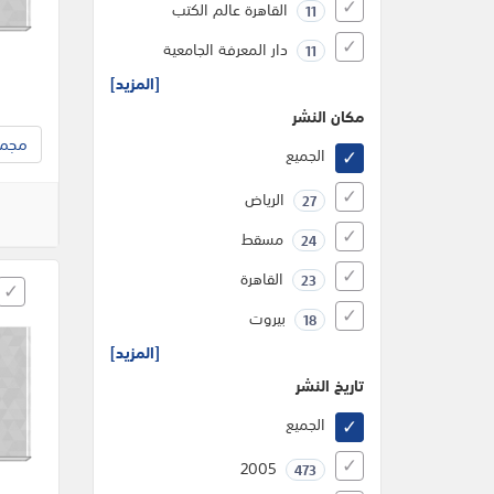
القاهرة عالم الكتب
11
دار المعرفة الجامعية
11
[المزيد]
مكان النشر
مجموع
الجميع
الرياض
27
مسقط
24
القاهرة
23
بيروت
18
[المزيد]
تاريخ النشر
الجميع
2005
473