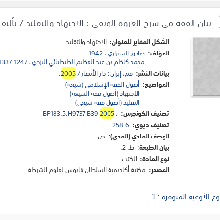
بيان الفقه في شرح العروة الوثقى : الاجتهاد والتقليد / تألي
الشكل المغاير للعنوان:
الاجتهاد والتقليد
المؤلف:
صادق الشيرازي ، 1942.
محمد كاظم بن عبد العظيم الطبطبائي اليزدي ، 1247-1337 هـ.
بيانات النشر:
قم، إيران : دار الأنصار /
2005
.
المواضيع:
أصول الفقه الإسلامي (شيعة)
الاجتهاد (أصول فقه الشيعة)
التقليد (أصول فقه شيعي)
تصنيف الكونجرس:
.
2005
BP183.5.H9737 B39
تصنيف ديوي:
258.6
الوصف المادي (المدى):
ص.
بيان الطبعة:
ط. 2.
نوع المادة:
الكتب
المصدر:
مكتبة أكاديمية السلطان قابوس لعلوم الشرطة
 الأوعية المتوفرة : 1