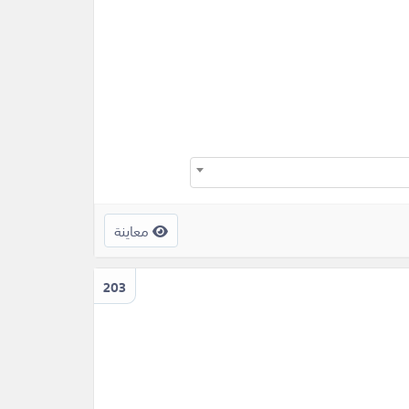
معاينة
203