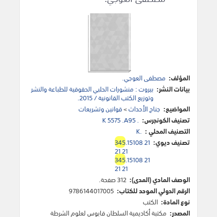
المؤلف:
مصطفى العوجي.
بيانات النشر:
بيروت : منشورات الحلبي الحقوقية للطباعة والنشر
وتوزيع الكتب القانونية / 2015.
المواضيع:
جناح الأحداث
>
قوانين وتشريعات
تصنيف الكونجرس:
K 5575 .A95 .
التصنيف المحلي :
K.
تصنيف ديوي:
.15108 21
345
21 21
345
.15108 21
21 21
الوصف المادي (المدى):
312 صفحة.
الرقم الدولي الموحد للكتاب:
9786144017005
نوع المادة:
الكتب
المصدر:
مكتبة أكاديمية السلطان قابوس لعلوم الشرطة