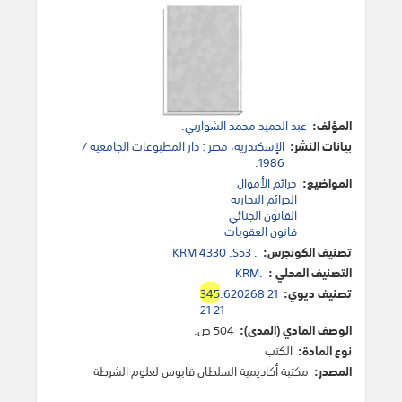
المؤلف:
عبد الحميد محمد الشواربي.
بيانات النشر:
الإسكندرية، مصر : دار المطبوعات الجامعية /
1986.
المواضيع:
جرائم الأموال
الجرائم التجارية
القانون الجنائي
قانون العقوبات
تصنيف الكونجرس:
KRM 4330 .S53 .
التصنيف المحلي :
KRM.
تصنيف ديوي:
.620268 21
345
21 21
الوصف المادي (المدى):
504 ص.
نوع المادة:
الكتب
المصدر:
مكتبة أكاديمية السلطان قابوس لعلوم الشرطة