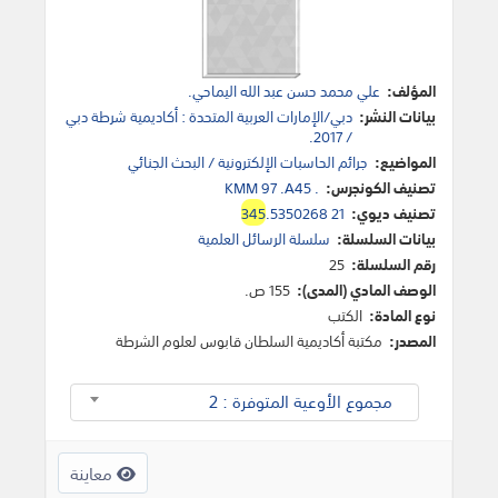
المؤلف:
علي محمد حسن عبد الله اليماحي.
بيانات النشر:
دبي/الإمارات العربية المتحدة : أكاديمية شرطة دبي
/ 2017.
المواضيع:
جرائم الحاسبات الإلكترونية / البحث الجنائي
تصنيف الكونجرس:
KMM 97 .A45 .
تصنيف ديوي:
.5350268 21
345
بيانات السلسلة:
سلسلة الرسائل العلمية
رقم السلسلة:
25
الوصف المادي (المدى):
155 ص.
نوع المادة:
الكتب
المصدر:
مكتبة أكاديمية السلطان قابوس لعلوم الشرطة
مجموع الأوعية المتوفرة : 2
معاينة