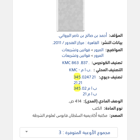
المؤلف:
أحمد بن صالح بن ناصر البرواني.
بيانات النشر:
القاهرة : مركز الغندور / 2011.
المواضيع:
المرور
>
قوانين وتشريعات
المرور
>
قوانين وتشريعات
تصنيف الكونجرس:
KMC 863 .B37 .
التصنيف المحلي :
KMC - ب ا م.
تصنيف ديوي:
.0247 21
345
21 21
.02 ب ا م
345
21 ب ا م
الوصف المادي (المدى):
414 ص.
نوع المادة:
الكتب
المصدر:
مكتبة أكاديمية السلطان قابوس لعلوم الشرطة
مجموع الأوعية المتوفرة : 3