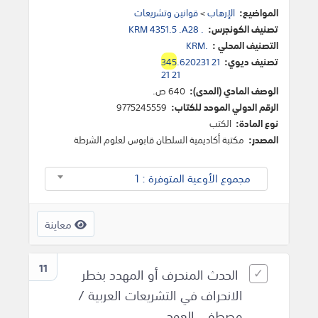
المواضيع:
الإرهاب
>
قوانين وتشريعات
تصنيف الكونجرس:
KRM 4351.5 .A28 .
التصنيف المحلي :
KRM.
تصنيف ديوي:
.620231 21
345
21 21
الوصف المادي (المدى):
640 ص.
الرقم الدولي الموحد للكتاب:
9775245559
نوع المادة:
الكتب
المصدر:
مكتبة أكاديمية السلطان قابوس لعلوم الشرطة
مجموع الأوعية المتوفرة : 1
معاينة
11
الحدث المنحرف أو المهدد بخطر
الانحراف في التشريعات العربية /
مصطفى العوجي.